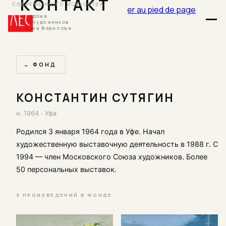
КОНТАКТ
СОВРЕМЕННОГО ИСКУССТВА
Passer au contenu principal
Passer au pied de page
галерея
дома
художников
на Вавилова
← ФОНД
КОНСТАНТИН СУТЯГИН
н. 1964 · Уфа
Родился 3 января 1964 года в Уфе. Начал
художественную выставочную деятельность в 1988 г. С
1994 — член Московского Союза художников. Более
50 персональных выставок.
3 ПРОИЗВЕДЕНИЙ В ФОНДЕ